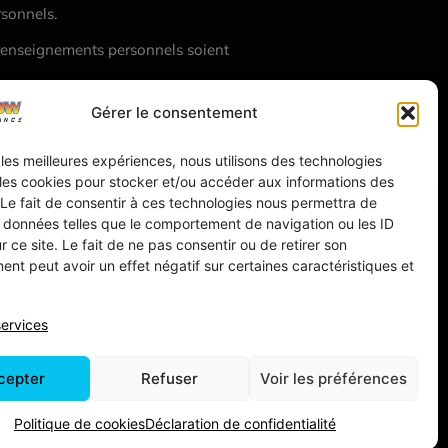
rsonnels.
s renseignements personnels soient
 leurs renseignements personnels ne
Gérer le consentement
r les meilleures expériences, nous utilisons des technologies
ous contacter
.
 les cookies pour stocker et/ou accéder aux informations des
 Le fait de consentir à ces technologies nous permettra de
s données telles que le comportement de navigation ou les ID
reuses de consulter, modifier, voire
r ce site. Le fait de ne pas consentir ou de retirer son
nt peut avoir un effet négatif sur certaines caractéristiques et
ous contacter
.
services
cepter
Refuser
Voir les préférences
nce ou dans la boîte de réception
igences sur la protection des
Politique de cookies
Déclaration de confidentialité