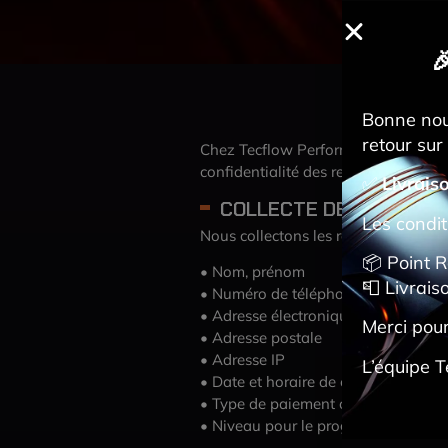

Bonne nouv
retour sur 
Chez Tecflow Performance, nous port
confidentialité des renseignements 
✅
Livrais
COLLECTE DES RENSEI
Les condit
Nous collectons les renseignements 
📦 Point R
• Nom, prénom
📮 Livrais
• Numéro de téléphone
• Adresse électronique
Merci pour
• Adresse postale
• Adresse IP
L’équipe 
• Date et horaire de commande
• Type de paiement choisi
• Niveau pour le programme de fidél