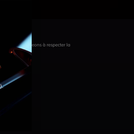
Nous nous engageons à respecter la
).