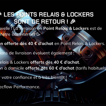
 LES POINTS RELAIS & LOCKERS
SONT DE RETOUR ! 🎉
elle ! La livraison en
Point Relais & Lockers
est de
notre site internet 🥳
ons une attention particulière à la protection de la vie privée. 
personnels que nous collectons.
on offerte dès 40 € d’achat
en Point Relais & Lockers.
GNEMENTS PERSONNELS
ions de livraison évoluent également :
suivants :
elais & Lockers
offerts dès 40 € d’achat
.
on à domicile
offerte dès 60 €
d’achat
(tarifs habituels
 votre confiance et à très bientôt !
Tecflow Performance.
ité